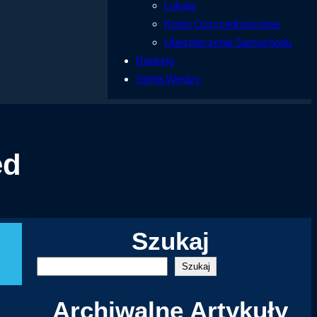
Lokata
Konto Oszczędnościowe
Ubezpieczenie Samochodu
Ranking
Strefa Wiedzy
ed
Szukaj
S
Szukaj
z
Archiwalne Artykuły