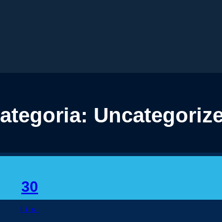
ategoria:
Uncategoriz
30
lis