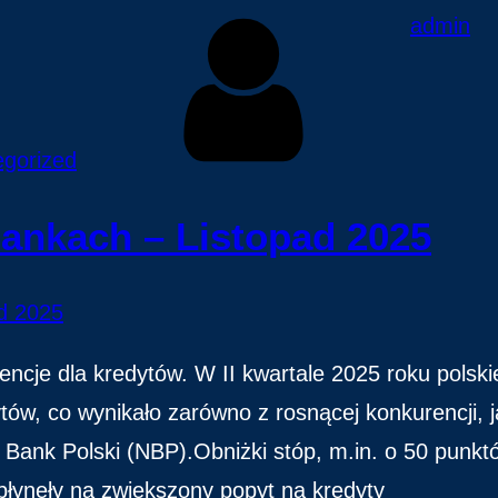
admin
egorized
ankach – Listopad 2025
encje dla kredytów. W II kwartale 2025 roku polski
ytów, co wynikało zarówno z rosnącej konkurencji, j
Bank Polski (NBP).Obniżki stóp, m.in. o 50 punkt
płynęły na zwiększony popyt na kredyty