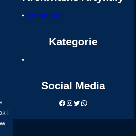
u
k
listopad 2025
a
j
Kategorie
Social Media
e
Facebook
Instagram
Twitter
WhatsApp
ak i
ów